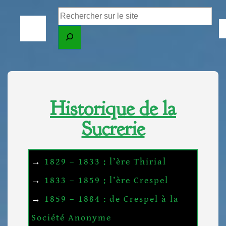
Historique de la
Sucrerie
→
1829 – 1833 : l’ère Thirial
→
1833 – 1859 : l’ère Crespel
→
1859 – 1884 : de Crespel à la
Société Anonyme