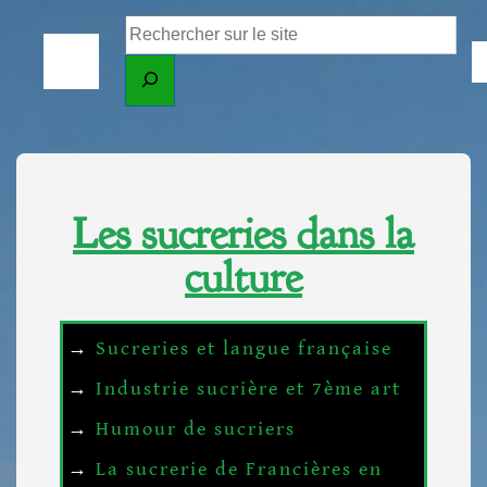
Les sucreries dans la
culture
→
Sucreries et langue française
→
Industrie sucrière et 7ème art
→
Humour de sucriers
→
La sucrerie de Francières en