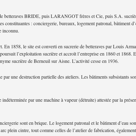
e de betteraves BRIDE, puis LARANGOT frères et Cie, puis S.A. sucrièr
s constituantes : conciergerie, bureaux, logement patronal, bâtiment d’
e inconnu.
. En 1858, le site est converti en sucrerie de betteraves par Louis Arm
oursuit l’exploitation sucrière et accroît l’entreprise en 1860 et 1868. 
nyme sucrière de Berneuil sur Aisne. L’activité cesse en 1936.
 par une destruction partielle des ateliers. Les bâtiments subsistants s
te indéterminée par une machine à vapeur (détruite) attestée par la pré
onciergerie sont en brique. Le logement patronal et le bâtiment d’eau sont 
rc plein cintre, tout comme celles de l’atelier de fabrication, également 