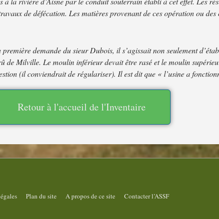
à la rivière d’Aisne par le conduit souterrain établi à cet effet. Les ré
s travaux de défécation. Les matières provenant de ces opération ou de
 première demande du sieur Dubois, il s’agissait non seulement d’étab
 de Milville. Le moulin inférieur devait être rasé et le moulin supérieu
stion (il conviendrait de régulariser). Il est dit que « l’usine a foncti
Retour à l'accueil de l'Inventaire
légales
Plan du site
A propos de ce site
Contacter l’ASSF