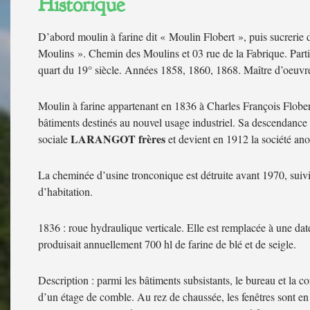
Historique
D’abord moulin à farine dit « Moulin Flobert », puis sucreri
Moulins ». Chemin des Moulins et 03 rue de la Fabrique. Partie
quart du 19° siècle. Années 1858, 1860, 1868. Maître d’oeuvr
Moulin à farine appartenant en 1836 à Charles François Flobert
bâtiments destinés au nouvel usage industriel. Sa descendance p
LARANGOT frères
sociale
et devient en 1912 la société ano
La cheminée d’usine tronconique est détruite avant 1970, suivie
d’habitation.
1836 : roue hydraulique verticale. Elle est remplacée à une da
produisait annuellement 700 hl de farine de blé et de seigle.
Description : parmi les bâtiments subsistants, le bureau et la c
d’un étage de comble. Au rez de chaussée, les fenêtres sont en a