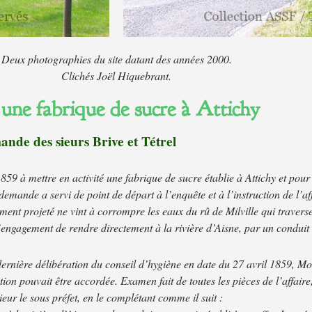
Deux photographies du site datant des années 2000.
Clichés Joël Hiquebrant.
 une fabrique de sucre à Attichy
ande des sieurs Brive et Tétrel
59 à mettre en activité une fabrique de sucre établie à Attichy et pour 
a demande a servi de point de départ à l’enquête et à l’instruction de l’a
sement projeté ne vint à corrompre les eaux du rû de Milville qui traver
engagement de rendre directement à la rivière d’Aisne, par un conduit s
e dernière délibération du conseil d’hygiène en date du 27 avril 1859, 
ion pouvait être accordée. Examen fait de toutes les pièces de l’affair
ieur le sous préfet, en le complétant comme il suit :