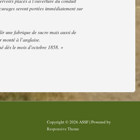
servoirs placés à l’ouverture du conduit
s curages seront portées immédiatement sur
lir une fabrique de sucre mais aussi de
r monté à l’anglaise.
onné dès le mois d’octobre 1858. »
Copyright © 2026
ASSF
| Powered by
Responsive Theme