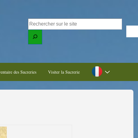
entaire des Sucreries
Visiter la Sucrerie