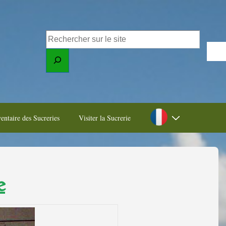
entaire des Sucreries
Visiter la Sucrerie
e