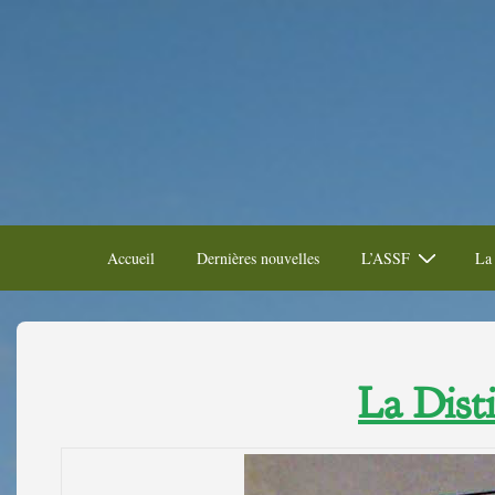
Accueil
Dernières nouvelles
L’ASSF
La 
La Disti