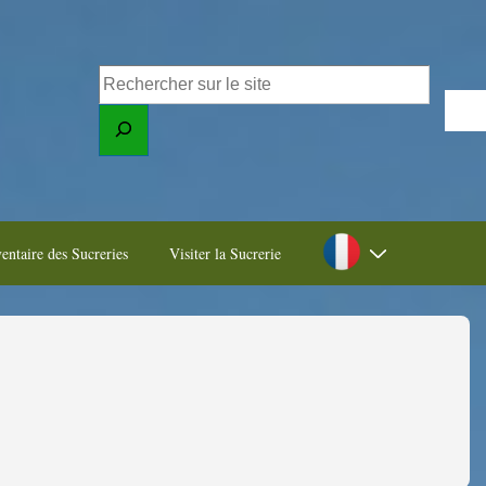
entaire des Sucreries
Visiter la Sucrerie