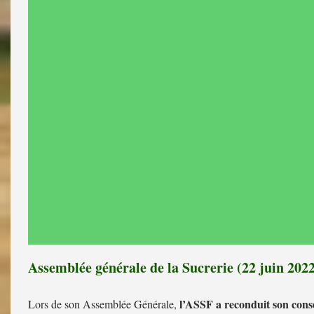
Réinstallation de la niche de la cheminée 
Assemblée générale de la Sucrerie (22 juin 202
l’ASSF a reconduit son cons
Lors de son Assemblée Générale,