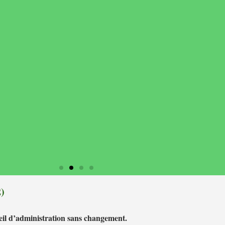
en avril 2022 ; à cette occasion, les cartels de la cour d'honneur ont ét
2)
eil d’administration sans changement.