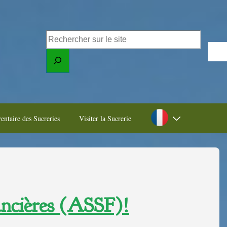
entaire des Sucreries
Visiter la Sucrerie
ancières (ASSF)!