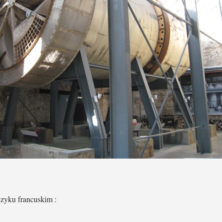
ęzyku francuskim :