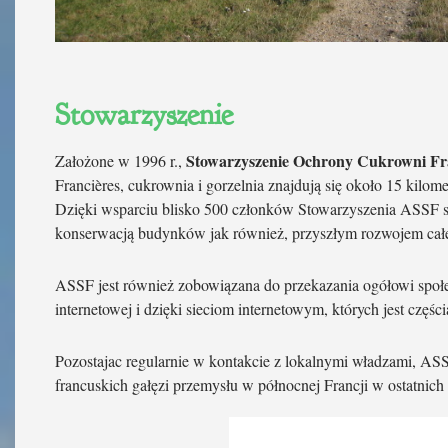
Stowarzyszenie
Stowarzyszenie Ochrony Cukrowni Fr
Założone w 1996 r.,
Francières, cukrownia i gorzelnia znajdują się około 15 kilo
Dzięki wsparciu blisko 500 członków Stowarzyszenia ASSF są
konserwacją budynków jak również, przyszłym rozwojem całej
ASSF jest również zobowiązana do przekazania ogółowi spo
internetowej i dzięki sieciom internetowym, których jest czę
Pozostajac regularnie w kontakcie z lokalnymi władzami, AS
francuskich gałęzi przemysłu w północnej Francji w ostatnich