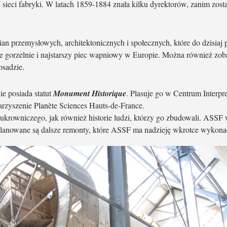
 sieci fabryki. W latach 1859-1884 znała kilku dyrektorów, zanim zosta
przemysłowych, architektonicznych i społecznych, które do dzisiaj p
e gorzelnie i najstarszy piec wapniowy w Europie. Można również zob
osadzie.
ie posiada statut
Monument Historique
. Plasuje go w Centrum Interp
rzyszenie Planète Sciences Hauts-de-France.
ukrowniczego, jak również historie ludzi, którzy go zbudowali. ASSF
ci planowane są dalsze remonty, które ASSF ma nadzieję wkrotce wykona