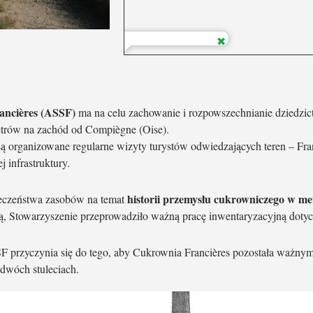
ancières (ASSF)
ma na celu zachowanie i rozpowszechnianie dziedzictw
metrów na zachód od Compiègne (Oise).
 organizowane regularne wizyty turystów odwiedzających teren – Fra
 infrastruktury.
historii przemysłu cukrowniczego w met
łeczeństwa zasobów na temat
ścią, Stowarzyszenie przeprowadziło ważną pracę inwentaryzacyjną doty
SF przyczynia się do tego, aby Cukrownia Francières pozostała ważny
 dwóch stuleciach.