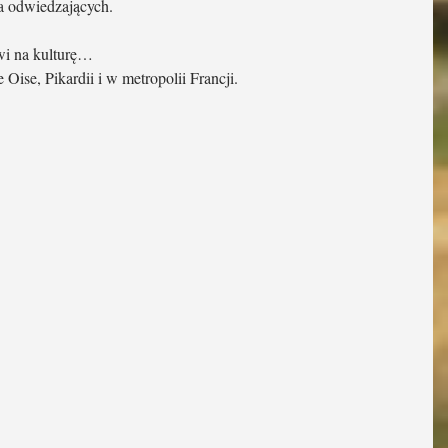
dla odwiedzających.
wi na kulturę…
se, Pikardii i w metropolii Francji.