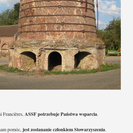
ASSF potrzebuje Państwa wsparcia
i Francières,
.
jest zostananie członkiem Stowarzyszenia
y nam pomóc,
.